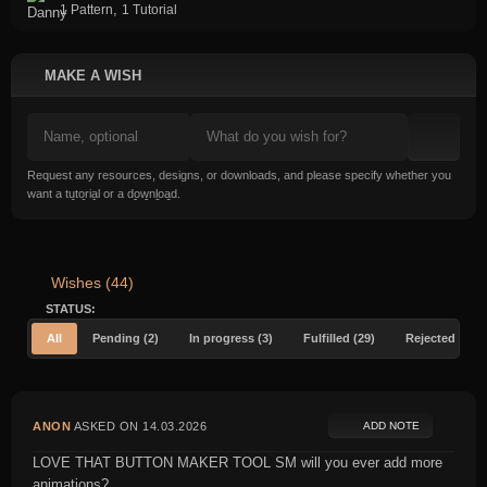
,
1 Pattern
1 Tutorial
MAKE A WISH
Request any resources, designs, or downloads, and please specify whether you
want a
tutorial
or a
download
.
Wishes (44)
STATUS:
All
Pending (2)
In progress (3)
Fulfilled (29)
Rejected (10)
ANON
ASKED ON 14.03.2026
ADD NOTE
LOVE THAT BUTTON MAKER TOOL SM will you ever add more
animations?