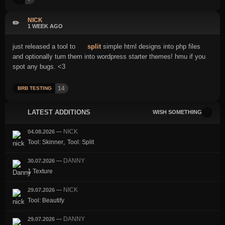
NICK
✏️
1 WEEK AGO
just released a tool to
split
simple html designs into php files
and optionally turn them into wordpress starter themes! hmu if you
spot any bugs. <3
14
BRB TESTING
LATEST ADDITIONS
WISH SOMETHING
NICK
04.08.2026
—
,
Tool: Skinner
Tool: Split
DANNY
30.07.2026
—
1 Texture
NICK
29.07.2026
—
Tool: Beautify
DANNY
29.07.2026
—