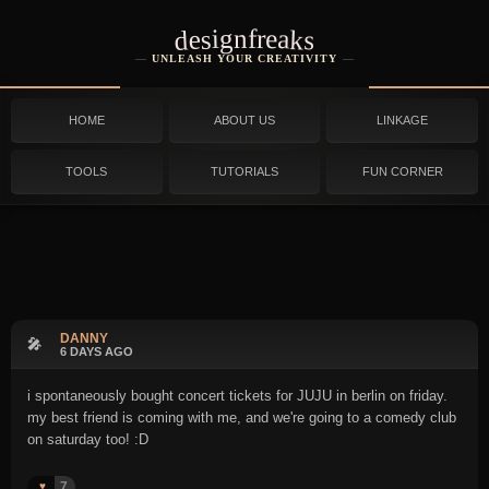
designfreaks
UNLEASH YOUR CREATIVITY
HOME
ABOUT US
LINKAGE
TOOLS
TUTORIALS
FUN CORNER
DANNY
🎤
6 DAYS AGO
i spontaneously bought concert tickets for JUJU in berlin on friday.
my best friend is coming with me, and we're going to a comedy club
on saturday too! :D
7
♥️