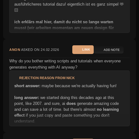
ausführlicheres tutorial dazu! eigentlich ist es ganz simpel 🫶
🏻
ich erklärs mal hier, damit du nicht so lange warten
musst (wir arbeiten momentan am neuen design für
designfreaks):
der sinn von den custom properties ist, dass man die werte
ANON
ASKED ON 24.02.2026
LINK
ADD NOTE
wiederverwenden
kann und zentral an einer stelle hat. im
prinzip kann man "fast alles" als property oben definieren und
Why do you bother writing scripts and tutorials when everyone
dann mit var() im rest seiner css datei benutzen. "ob es nötig
generates everything with AI anyway?
ist", kommt also immer darauf an, wie viele farben man hat
und wie oft sich diese wiederholen. aber du kannst darauf
REJECTION REASON FROM NICK
auch komplett verzichten und die farben "normal"
short answer:
maybe because we're actually having fun!
reinschreiben.
long answer:
we started doing this decades ago at this
anstatt also bei allen elementen
padding: 15px
zu
point, like 2007. and sure, ai
does
generate amazing code
schreiben, kannst du oben
ein einziges mal
--padding:
and can save a lot of time. but there's almost
no learning
15px
festlegen und dann bei allen anderen elementen, z.b.
effect
if you just copy and paste something you don't
deinem content,
padding: var(--padding);
schreiben.
understand.
wenn du irgendwann mal den wert ändern möchtest, musst
some people (thankfully) still prefer figuring things out
du ihn nur
ein einziges mal
oben im
:root {}
bereich
themselves. not just pasting code from ai without knowing