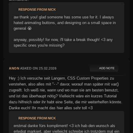
RESPONSE FROM NICK
aw thank you! glad someone has some use for it. I always
hated animating buttons, and designing on a small space in
general 😭
anyway, possibly! for now, i'll take a break though! <3 any
specific ones you're missing?
ANON
ASKED ON 25.02.2026
ADD NOTE
Hey :) Ich versuche seit Langem, CSS Custom Properties zu
verstehen, also alles mit "- -" davor, worauf man später mit var()
zugreift. Ich weiß nie, wann und wo man sie am besten benutzt,
und ist das überhaupt nötig? Vielleicht wäre ein kurzes Tutorial
dazu hilfreich oder ihr habt eine Seite, die mir weiterhelfen könnte.
Danke euch! Ihr macht das hier alles sehr toll <3
RESPONSE FROM NICK
erstmal danke fürs kompliment! <3 ich hab den wunsch als
erledigt markiert, aber vielleicht schreibe ich trotzdem mal ein